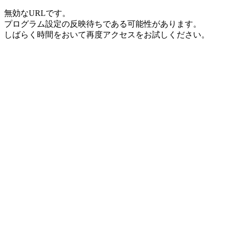
無効なURLです。
プログラム設定の反映待ちである可能性があります。
しばらく時間をおいて再度アクセスをお試しください。